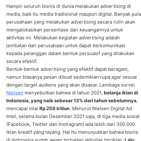
Hampir seluruh bisnis di dunia melakukan
advertising
di
media, baik itu media tradisional maupun digital. Banyak pula
perusahaan yang melakukan
advertising
secara rutin akan
mengalokasikan persentase dari keuangannya untuk
aktivitas ini. Melakukan kegiatan
advertising
adalah
jembatan dari perusahaan untuk dapat berkomunikasi
kepada pelanggan dalam bentuk persuasif yang dilakukan
secara efektif.
Bentuk-bentuk
advertising
yang efektif dapat beragam,
namun biasanya pesan dibuat sedemikian rupa agar sesuai
dengan target audiens yang akan disasar. Lembaga survei
Nielsen
menyebutkan bahwa di tahun 2021,
belanja iklan di
Indonesia, yang naik sebesar 13% dari tahun sebelumnya
,
mencapai nilai
Rp 259 triliun
. Menurut Nielsen Digital Ad
Intel, selama bulan Desember 2021 saja, di tiga media sosial
(Facebook, Twitter dan Instragram) ada lebih dari 300.000
iklan kreatif yang tayang. Hal itu menunjukkan bahwa bisnis
di Indonesia sudah awam terhadap aktivitas beriklan
.
Lalu