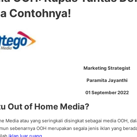
ta Contohnya!
Marketing Strategist
Paramita Jay
an
thi
01 September 2022
tu Out of Home Media?
e Media atau yang seringkali disingkat sebagai media OOH, dala
un sebenarnya OOH merupakan segala jenis iklan yang berada d
ilah
iklan luar ruang
.