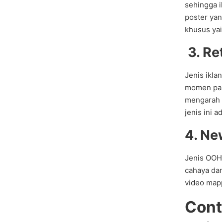
sehingga i
poster ya
khusus yai
3. Re
Jenis ikla
momen para
mengarah 
jenis ini 
4. Ne
Jenis OOH 
cahaya dan
video mapp
Cont