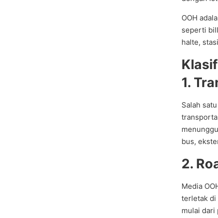
OOH adala
seperti bi
halte, sta
Klasi
1. Tr
Salah satu
transporta
menunggu d
bus, ekster
2. Ro
Media OOH 
terletak d
mulai dari