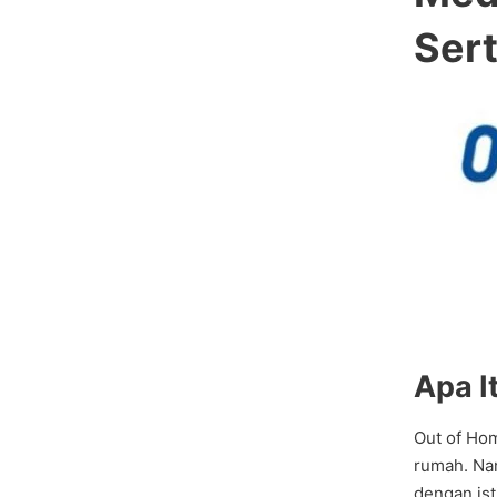
Ser
Apa I
Out of Hom
rumah. Nam
dengan ist