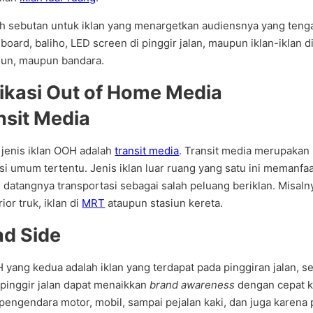
h sebutan untuk iklan yang menargetkan audiensnya yang tenga
llboard, baliho, LED screen di pinggir jalan, maupun iklan-iklan
siun, maupun bandara.
fikasi Out of Home Media
ansit Media
 jenis iklan OOH adalah
transit media
. Transit media merupakan
si umum tertentu. Jenis iklan luar ruang yang satu ini meman
atangnya transportasi sebagai salah peluang beriklan. Misalny
ior truk, iklan di
MRT
ataupun stasiun kereta.
ad Side
yang kedua adalah iklan yang terdapat pada pinggiran jalan, sep
i pinggir jalan dapat menaikkan
brand awareness
dengan cepat k
 pengendara motor, mobil, sampai pejalan kaki, dan juga karena 