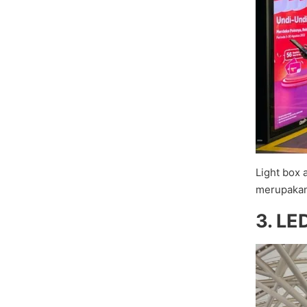
Light box 
merupakan
3. LE